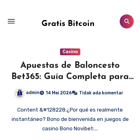
Lewati
ke
konten
Gratis Bitcoin
Casino
Apuestas de Baloncesto
Bet365: Guía Completa para
Aficionados
admin
14 Mei 2026
Tidak ada komentar
Content &#128228;¿Por qué es realmente
instantáneo? Bono de bienvenida en juegos de
casino Bono Novibet:…